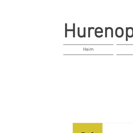
Hureno
Heim